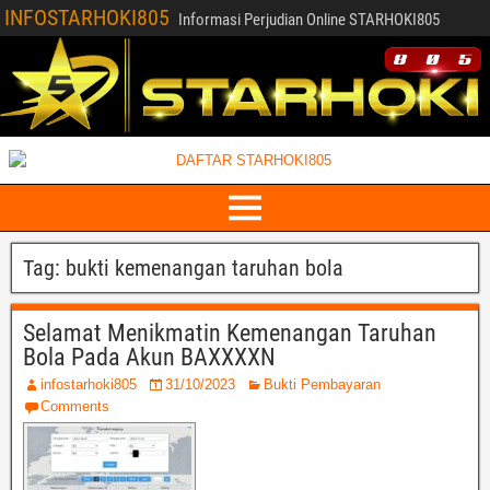
INFOSTARHOKI805
Informasi Perjudian Online STARHOKI805
Tag:
bukti kemenangan taruhan bola
Selamat Menikmatin Kemenangan Taruhan
Bola Pada Akun BAXXXXN
infostarhoki805
31/10/2023
Bukti Pembayaran
Comments