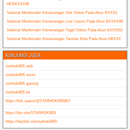
HENXXXX88
Selamat Menikmatin Kemenangan Slot Online Pada Akun BXXX5
Selamat Menikmatin Kemenangan Live Casino Pada Akun BXXXX88
Selamat Menikmatin Kemenangan Togel Online Pada Akun AXXXDO
Selamat Menikmatin Kemenangan Taruhan Bola Pada Akun ABXXX
KUNJUNGI JUGA
starhoki805 web
starhoki805 resmi
starhoki805 gaming
starhoki805 bo
https://link.space/@STARHOKI805BO
https://bio.site/STARHOKI805
https://heylink.me/starhoki805/